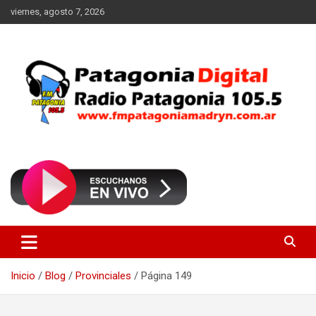
Saltar
viernes, agosto 7, 2026
al
contenido
Radio Patagonia 105.5
FM Patagonia Madryn
Inicio
Blog
Provinciales
Página 149