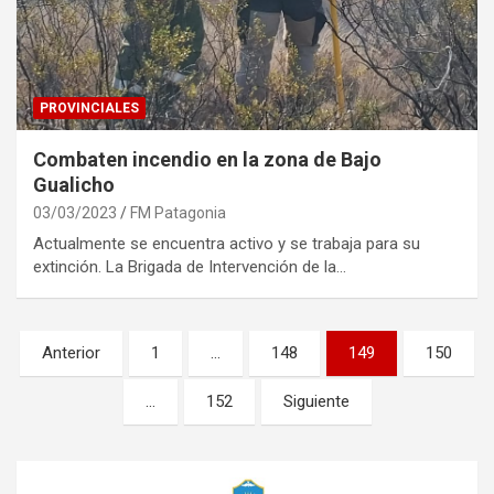
PROVINCIALES
Combaten incendio en la zona de Bajo
Gualicho
03/03/2023
FM Patagonia
Actualmente se encuentra activo y se trabaja para su
extinción. La Brigada de Intervención de la…
Paginación
Anterior
1
…
148
149
150
de
…
152
Siguiente
entradas