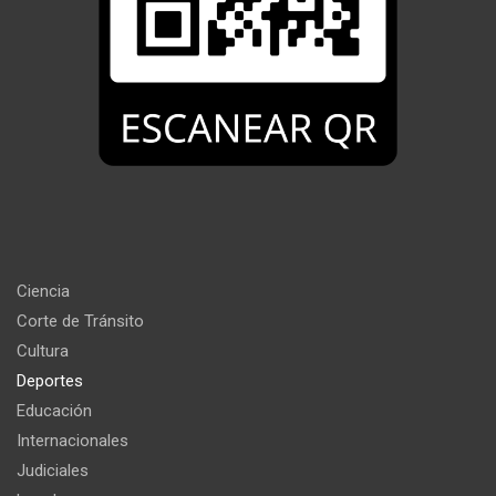
Ciencia
Corte de Tránsito
Cultura
Deportes
Educación
Internacionales
Judiciales