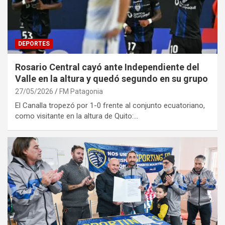
DEPORTES
Rosario Central cayó ante Independiente del
Valle en la altura y quedó segundo en su grupo
27/05/2026
FM Patagonia
El Canalla tropezó por 1-0 frente al conjunto ecuatoriano,
como visitante en la altura de Quito:…