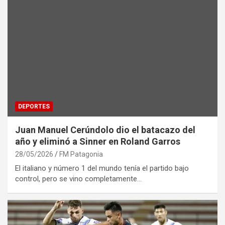
DEPORTES
Juan Manuel Cerúndolo dio el batacazo del
año y eliminó a Sinner en Roland Garros
28/05/2026
FM Patagonia
El italiano y número 1 del mundo tenía el partido bajo
control, pero se vino completamente…