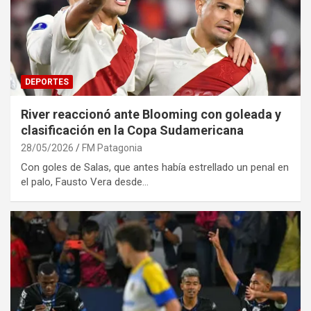
DEPORTES
River reaccionó ante Blooming con goleada y
clasificación en la Copa Sudamericana
28/05/2026
FM Patagonia
Con goles de Salas, que antes había estrellado un penal en
el palo, Fausto Vera desde…