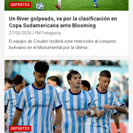
DEPORTES
Un River golpeado, va por la clasificación en
Copa Sudamericana ante Blooming
27/05/2026
FM Patagonia
El equipo de Coudet recibirá este miércoles al conjunto
boliviano en el Monumental por la última…
DEPORTES