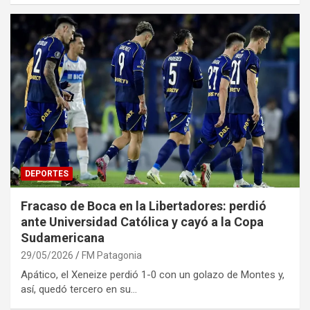
DEPORTES
Fracaso de Boca en la Libertadores: perdió
ante Universidad Católica y cayó a la Copa
Sudamericana
29/05/2026
FM Patagonia
Apático, el Xeneize perdió 1-0 con un golazo de Montes y,
así, quedó tercero en su…