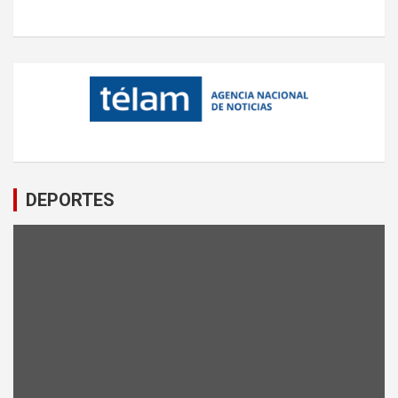
DEPORTES