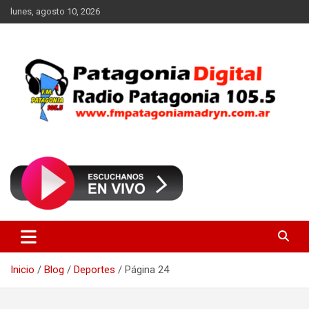
Saltar
lunes, agosto 10, 2026
al
contenido
Radio Patagonia 105.5
FM Patagonia Madryn
Inicio
Blog
Deportes
Página 24