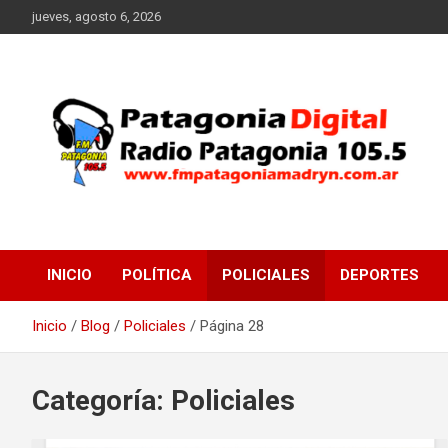
Saltar
jueves, agosto 6, 2026
al
contenido
Radio Patagonia 105.5
FM Patagonia Madryn
INICIO
POLÍTICA
POLICIALES
DEPORTES
Inicio
Blog
Policiales
Página 28
Categoría:
Policiales