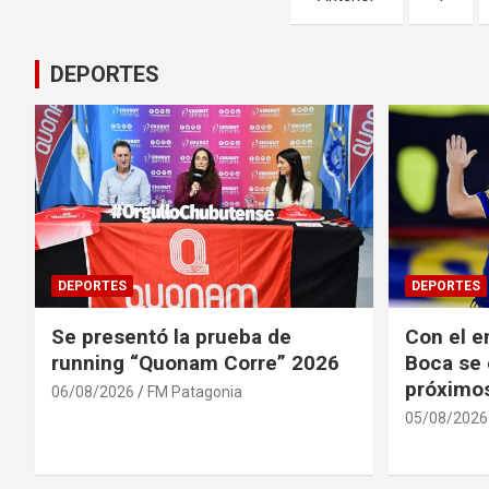
de
entradas
DEPORTES
DEPORTES
DEPORTES
Se presentó la prueba de
Con el en
running “Quonam Corre” 2026
Boca se 
próximos
06/08/2026
FM Patagonia
05/08/2026