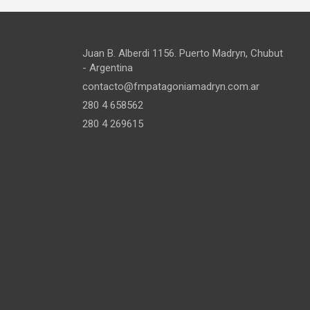
Juan B. Alberdi 1156. Puerto Madryn, Chubut
- Argentina
contacto@fmpatagoniamadryn.com.ar
280 4 658562
280 4 269615