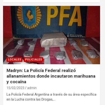
LOCALES
POLICIALES
Madryn: La Policía Federal realizó
allanamientos donde incautaron marihuana
y cocaína
15/02/2023
admin
La Policía Federal Argentina a través de su área específica
en la Lucha contra las Drogas,…