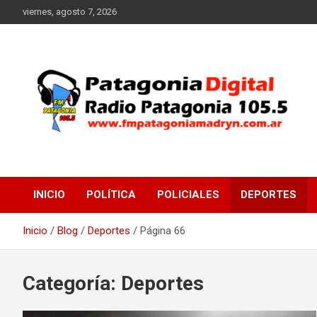
Saltar
viernes, agosto 7, 2026
al
contenido
Radio Patagonia 105.5
FM Patagonia Madryn
INICIO
POLÍTICA
POLICIALES
DEPORTES
Inicio
Blog
Deportes
Página 66
Categoría:
Deportes