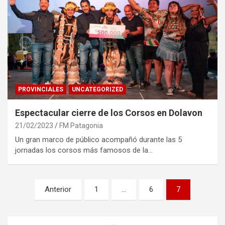
PROVINCIALES
UNCATEGORIZED
Espectacular cierre de los Corsos en Dolavon
21/02/2023
FM Patagonia
Un gran marco de público acompañó durante las 5
jornadas los corsos más famosos de la…
Paginación
Anterior
1
…
6
7
de
entradas