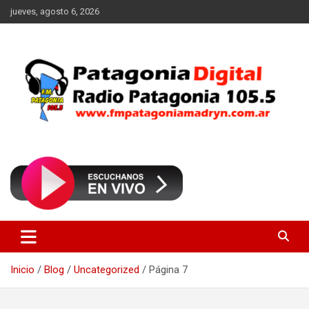
Saltar
jueves, agosto 6, 2026
al
contenido
Radio Patagonia 105.5
FM Patagonia Madryn
Inicio
Blog
Uncategorized
Página 7