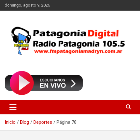
Saltar
domingo, agosto 9, 2026
al
contenido
Radio Patagonia 105.5
FM Patagonia Madryn
Inicio
Blog
Deportes
Página 78