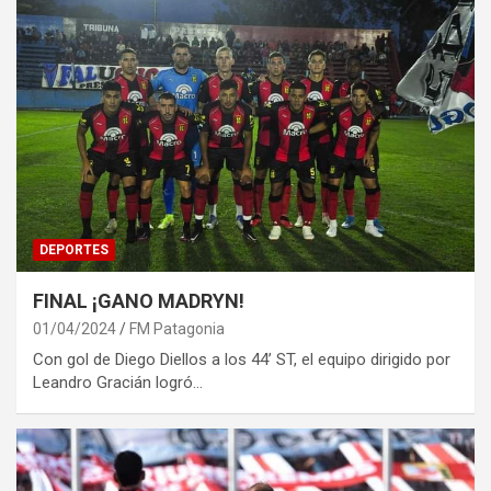
DEPORTES
FINAL ¡GANO MADRYN!
01/04/2024
FM Patagonia
Con gol de Diego Diellos a los 44’ ST, el equipo dirigido por
Leandro Gracián logró…