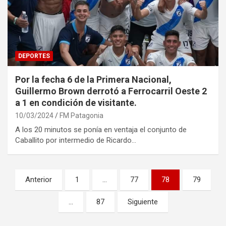
DEPORTES
Por la fecha 6 de la Primera Nacional,
Guillermo Brown derrotó a Ferrocarril Oeste 2
a 1 en condición de visitante.
10/03/2024
FM Patagonia
A los 20 minutos se ponía en ventaja el conjunto de
Caballito por intermedio de Ricardo…
Paginación
Anterior
1
…
77
78
79
de
…
87
Siguiente
entradas