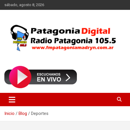
Saltar
sábado, agosto 8, 2026
al
contenido
Radio Patagonia 105.5
FM Patagonia Madryn
Inicio
Blog
Deportes