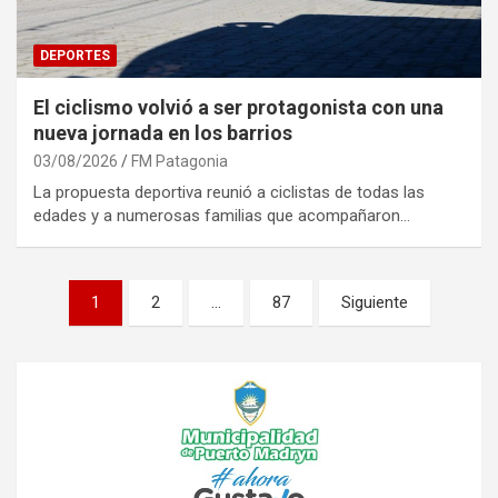
DEPORTES
El ciclismo volvió a ser protagonista con una
nueva jornada en los barrios
03/08/2026
FM Patagonia
La propuesta deportiva reunió a ciclistas de todas las
edades y a numerosas familias que acompañaron…
Paginación
1
2
…
87
Siguiente
de
entradas