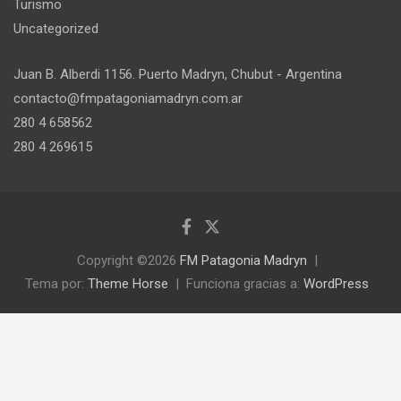
Turismo
Uncategorized
Juan B. Alberdi 1156. Puerto Madryn, Chubut - Argentina
contacto@fmpatagoniamadryn.com.ar
280 4 658562
280 4 269615
Copyright ©2026
FM Patagonia Madryn
Tema por:
Theme Horse
Funciona gracias a:
WordPress