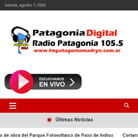
Saltar
viernes, agosto 7, 2026
al
contenido
Radio Patagonia 105.5
FM Patagonia Madryn
Últimas Noticias
 del Parque Fotovoltaico de Paso de Indios
Cortaron la Ruta 