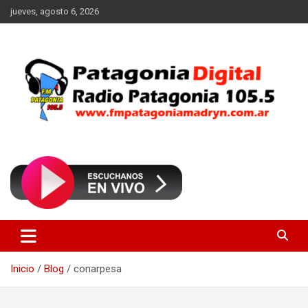
Saltar
jueves, agosto 6, 2026
al
contenido
Radio Patagonia 105.5
FM Patagonia Madryn
Inicio
Blog
conarpesa