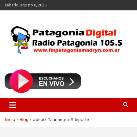
Saltar
sábado, agosto 8, 2026
al
contenido
Radio Patagonia 105.5
FM Patagonia Madryn
Inicio
Blog
#depo #aurinegro #deporte