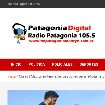
Saltar
sábado, agosto 8, 2026
al
contenido
Radio Patagonia 105.5
FM Patagonia Madryn
INICIO
POLÍTICA
POLICIALES
DEPORTES
Inicio
Obras | Madryn potencia las gestiones para reflotar la o