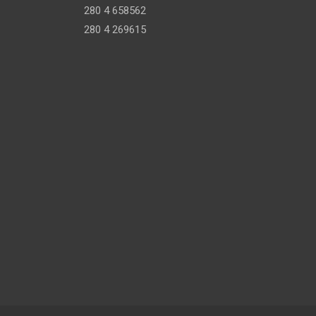
280 4 658562
280 4 269615