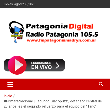
Saltar
jueves, agosto 6, 2026
al
contenido
Radio Patagonia 105.5
FM Patagonia Madryn
Inicio
#PrimeraNacional | Facundo Giacopuzzi, defensor central de
23 años, es el segundo refuerzo para el equipo del “Tano”