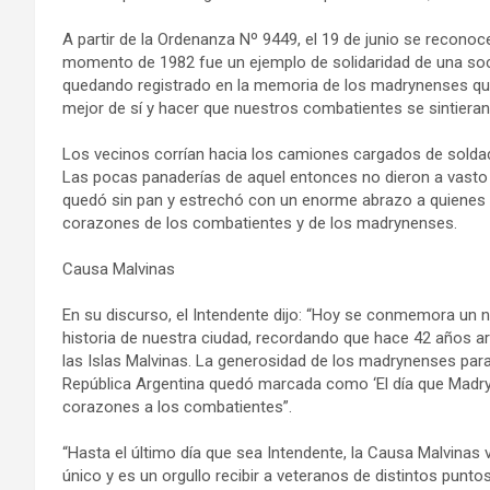
A partir de la Ordenanza Nº 9449, el 19 de junio se recono
momento de 1982 fue un ejemplo de solidaridad de una socie
quedando registrado en la memoria de los madrynenses que 
mejor de sí y hacer que nuestros combatientes se sintiera
Los vecinos corrían hacia los camiones cargados de soldad
Las pocas panaderías de aquel entonces no dieron a vasto
quedó sin pan y estrechó con un enorme abrazo a quienes d
corazones de los combatientes y de los madrynenses.
Causa Malvinas
En su discurso, el Intendente dijo: “Hoy se conmemora un 
historia de nuestra ciudad, recordando que hace 42 años a
las Islas Malvinas. La generosidad de los madrynenses par
República Argentina quedó marcada como ‘El día que Madryn
corazones a los combatientes”.
“Hasta el último día que sea Intendente, la Causa Malvinas
único y es un orgullo recibir a veteranos de distintos punt