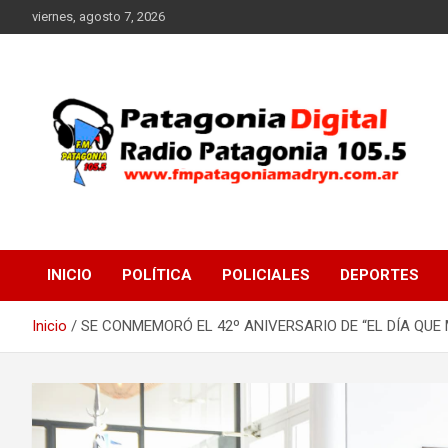
Saltar
viernes, agosto 7, 2026
al
contenido
Radio Patagonia 105.5
FM Patagonia Madryn
INICIO
POLÍTICA
POLICIALES
DEPORTES
Inicio
SE CONMEMORÓ EL 42º ANIVERSARIO DE “EL DÍA QUE