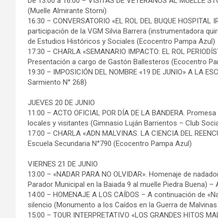
De 13:00 a 16:00 – VISITAS DE VETERANOS AL MUELLE STORN
(Muelle Almirante Storni)
16:30 – CONVERSATORIO «EL ROL DEL BUQUE HOSPITAL I
participación de la VGM Silvia Barrera (instrumentadora qui
de Estudios Históricos y Sociales (Ecocentro Pampa Azul)
17:30 – CHARLA «SEMANARIO IMPACTO: EL ROL PERIODÍ
Presentación a cargo de Gastón Ballesteros (Ecocentro P
19:30 – IMPOSICIÓN DEL NOMBRE «19 DE JUNIO» A LA ESCUE
Sarmiento N° 268)
JUEVES 20 DE JUNIO
11:00 – ACTO OFICIAL POR DÍA DE LA BANDERA. Promesa co
locales y visitantes (Gimnasio Luján Barrientos – Club Soci
17:00 – CHARLA «ADN MALVINAS. LA CIENCIA DEL REENCUE
Escuela Secundaria N°790 (Ecocentro Pampa Azul)
VIERNES 21 DE JUNIO
13:00 – «NADAR PARA NO OLVIDAR». Homenaje de nadadores 
Parador Municipal en la Baiada 9 al muelle Piedra Buena) – 
14:00 – HOMENAJE A LOS CAÍDOS – A continuación de «Nadar
silencio (Monumento a los Caídos en la Guerra de Malvina
15:00 – TOUR INTERPRETATIVO «LOS GRANDES HITOS MAL