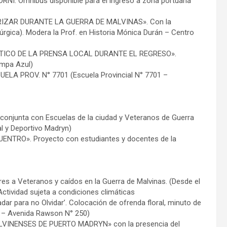
I. Omnibus disponible para el ingreso a zona portuaria
RIZAR DURANTE LA GUERRA DE MALVINAS». Con la
rúrgica). Modera la Prof. en Historia Mónica Durán – Centro
STICO DE LA PRENSA LOCAL DURANTE EL REGRESO».
ampa Azul)
LA PROV. N° 7701 (Escuela Provincial N° 7701 –
njunta con Escuelas de la ciudad y Veteranos de Guerra
al y Deportivo Madryn)
NTRO». Proyecto con estudiantes y docentes de la
a Veteranos y caídos en la Guerra de Malvinas. (Desde el
Actividad sujeta a condiciones climáticas
 para no Olvidar’. Colocación de ofrenda floral, minuto de
s – Avenida Rawson N° 250)
VINENSES DE PUERTO MADRYN» con la presencia del