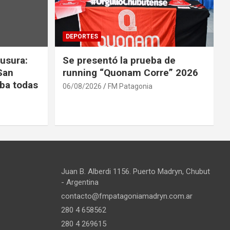
DEPORTES
usura:
Se presentó la prueba de
San
running “Quonam Corre” 2026
ba todas
06/08/2026
FM Patagonia
Juan B. Alberdi 1156. Puerto Madryn, Chubut
- Argentina
contacto@fmpatagoniamadryn.com.ar
280 4 658562
280 4 269615