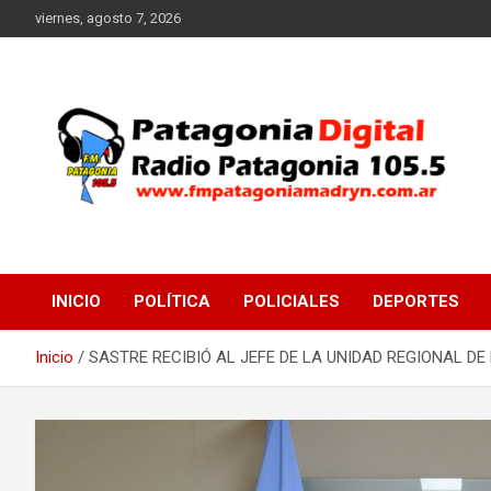
Saltar
viernes, agosto 7, 2026
al
contenido
Radio Patagonia 105.5
FM Patagonia Madryn
INICIO
POLÍTICA
POLICIALES
DEPORTES
Inicio
SASTRE RECIBIÓ AL JEFE DE LA UNIDAD REGIONAL D