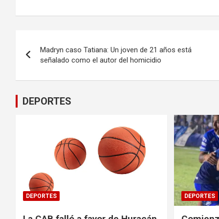
Navegación
Madryn caso Tatiana: Un joven de 21 años está
de
señalado como el autor del homicidio
entradas
DEPORTES
DEPORTES
DEPORTES
La CAB falló a favor de Huracán
Comienza