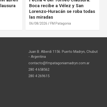
Clausura
Boca recibe a Vélez y San
Lorenzo-Huracán se roba todas
las miradas
06/08/2026
FM Patagonia
Juan B. Alberdi 1156. Puerto Madryn, Chubut
- Argentina
contacto@fmpatagoniamadryn.com.ar
280 4 658562
280 4 269615