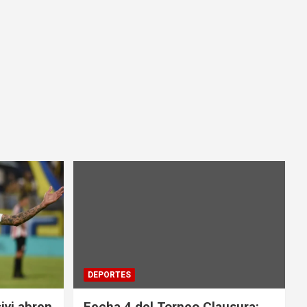
DEPORTES
ivi abren
Fecha 4 del Torneo Clausura: