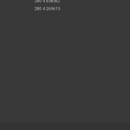
280 4 658562
280 4 269615