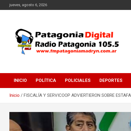
Saltar
jueves, agosto 6, 2026
al
contenido
Radio Patagonia 105.5
FM Patagonia Madryn
INICIO
POLÍTICA
POLICIALES
DEPORTES
Inicio
FISCALÍA Y SERVICOOP ADVIERTIERON SOBRE ESTAF