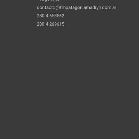
contacto@fmpatagoniamadryn.com.ar
280 4 658562
280 4 269615