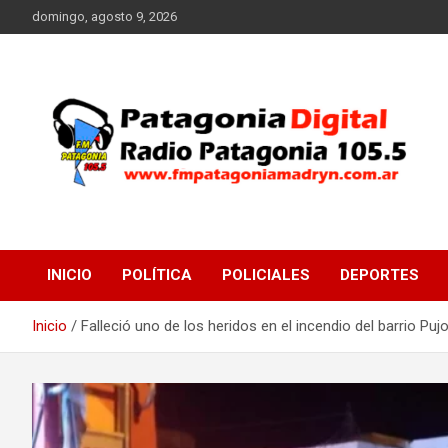
Saltar
domingo, agosto 9, 2026
al
contenido
Radio Patagonia 105.5
FM Patagonia Madryn
INICIO
POLÍTICA
POLICIALES
DEPORTES
Inicio
Falleció uno de los heridos en el incendio del barrio Puj