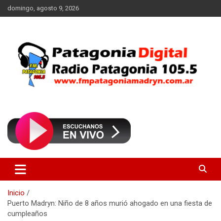
Saltar
domingo, agosto 9, 2026
al
contenido
Radio Patagonia 105.5
FM Patagonia Madryn
Inicio
Puerto Madryn: Niño de 8 años murió ahogado en una fiesta de
cumpleaños