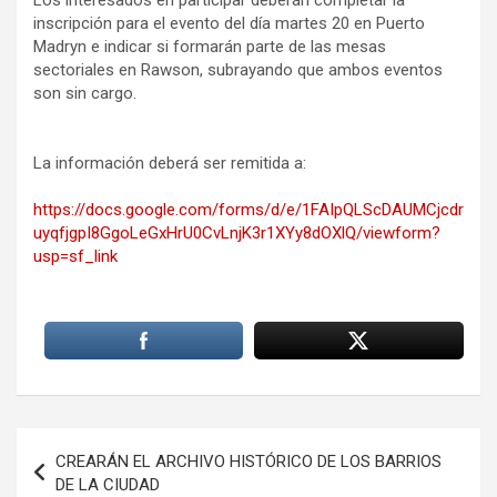
Los interesados en participar deberán completar la
inscripción para el evento del día martes 20 en Puerto
Madryn e indicar si formarán parte de las mesas
sectoriales en Rawson, subrayando que ambos eventos
son sin cargo.
La información deberá ser remitida a:
https://docs.google.com/forms/d/e/1FAIpQLScDAUMCjcdr
uyqfjgpI8GgoLeGxHrU0CvLnjK3r1XYy8dOXlQ/viewform?
usp=sf_link
Navegación
CREARÁN EL ARCHIVO HISTÓRICO DE LOS BARRIOS
de
DE LA CIUDAD