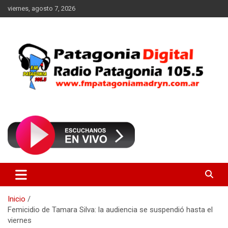
Saltar
viernes, agosto 7, 2026
al
contenido
Radio Patagonia 105.5
FM Patagonia Madryn
Inicio
Femicidio de Tamara Silva: la audiencia se suspendió hasta el
viernes