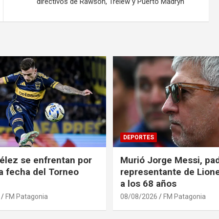
directivos de Rawson, Trelew y Puerto Madryn
DEPORTES
élez se enfrentan por
Murió Jorge Messi, pad
ra fecha del Torneo
representante de Lione
a los 68 años
FM Patagonia
08/08/2026
FM Patagonia