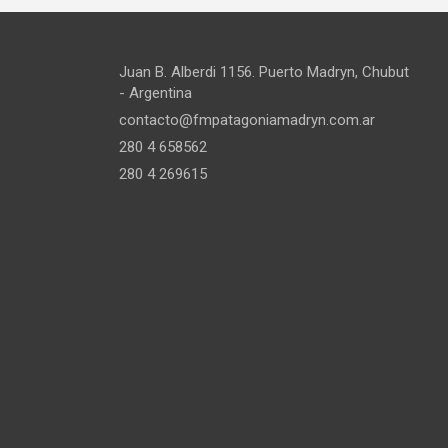
Juan B. Alberdi 1156. Puerto Madryn, Chubut
- Argentina
contacto@fmpatagoniamadryn.com.ar
280 4 658562
280 4 269615