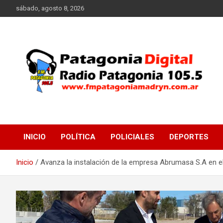
Saltar
sábado, agosto 8, 2026
al
contenido
Radio Patagonia 105.5
FM Patagonia Madryn
INICIO
POLÍTICA
POLICIALES
DEPORTES
Inicio
Avanza la instalación de la empresa Abrumasa S.A en el