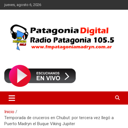
Saltar
jueves, agosto 6, 2026
al
contenido
Radio Patagonia 105.5
FM Patagonia Madryn
Inicio
Temporada de cruceros en Chubut: por tercera vez llegó a
Puerto Madryn el Buque Viking Jupiter