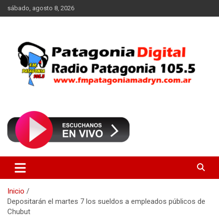
Saltar
sábado, agosto 8, 2026
al
contenido
Radio Patagonia 105.5
FM Patagonia Madryn
Inicio
Depositarán el martes 7 los sueldos a empleados públicos de
Chubut