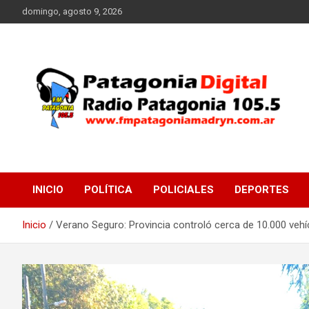
Saltar
domingo, agosto 9, 2026
al
contenido
Radio Patagonia 105.5
FM Patagonia Madryn
INICIO
POLÍTICA
POLICIALES
DEPORTES
Inicio
Verano Seguro: Provincia controló cerca de 10.000 vehíc