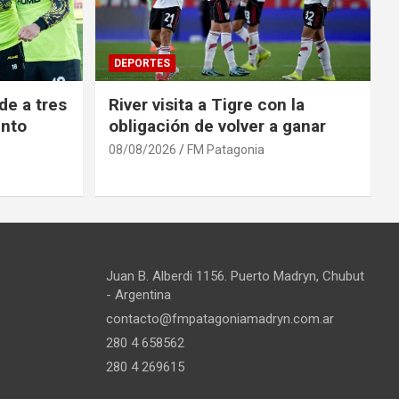
DEPORTES
de a tres
River visita a Tigre con la
into
obligación de volver a ganar
08/08/2026
FM Patagonia
Juan B. Alberdi 1156. Puerto Madryn, Chubut
- Argentina
contacto@fmpatagoniamadryn.com.ar
280 4 658562
280 4 269615