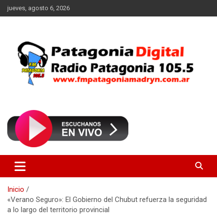
Saltar
jueves, agosto 6, 2026
al
contenido
Radio Patagonia 105.5
FM Patagonia Madryn
Inicio
«Verano Seguro»: El Gobierno del Chubut refuerza la seguridad
a lo largo del territorio provincial