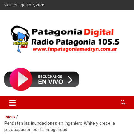
Saltar
viernes, agosto 7, 2026
al
contenido
Radio Patagonia 105.5
FM Patagonia Madryn
Inicio
Persisten las inundaciones en Ingeniero White y crece la
preocupación por la inseguridad