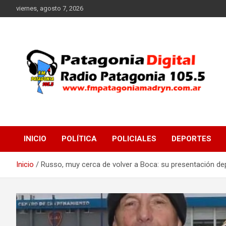
Saltar
viernes, agosto 7, 2026
al
contenido
Radio Patagonia 105.5
FM Patagonia Madryn
INICIO
POLÍTICA
POLICIALES
DEPORTES
Inicio
Russo, muy cerca de volver a Boca: su presentación de