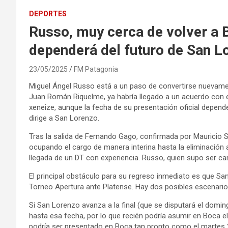
DEPORTES
Russo, muy cerca de volver a 
dependerá del futuro de San L
23/05/2025
FM Patagonia
Miguel Ángel Russo está a un paso de convertirse nuevamen
Juan Román Riquelme, ya habría llegado a un acuerdo con e
xeneize, aunque la fecha de su presentación oficial depen
dirige a San Lorenzo.
Tras la salida de Fernando Gago, confirmada por Mauricio
ocupando el cargo de manera interina hasta la eliminación a
llegada de un DT con experiencia. Russo, quien supo ser cam
El principal obstáculo para su regreso inmediato es que Sa
Torneo Apertura ante Platense. Hay dos posibles escenario
Si San Lorenzo avanza a la final (que se disputará el domi
hasta esa fecha, por lo que recién podría asumir en Boca el 
podría ser presentado en Boca tan pronto como el martes