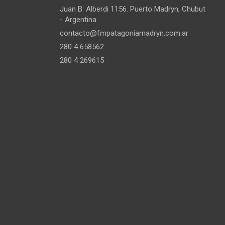
Juan B. Alberdi 1156. Puerto Madryn, Chubut
- Argentina
contacto@fmpatagoniamadryn.com.ar
280 4 658562
280 4 269615