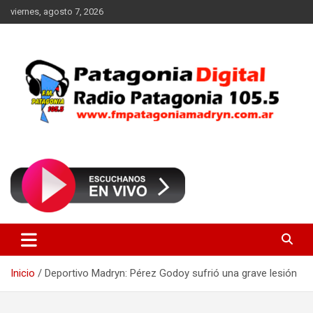
Saltar
viernes, agosto 7, 2026
al
contenido
Radio Patagonia 105.5
FM Patagonia Madryn
Inicio
Deportivo Madryn: Pérez Godoy sufrió una grave lesión