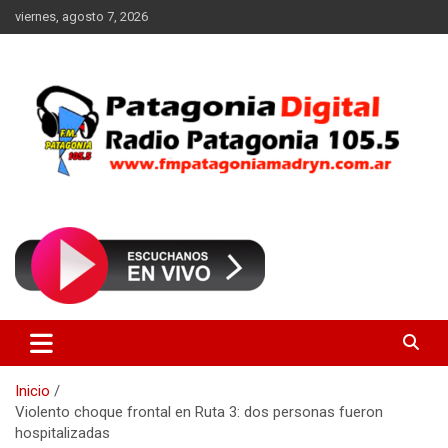
Saltar
viernes, agosto 7, 2026
al
contenido
Radio Patagonia 105.5
FM Patagonia Madryn
Inicio
Violento choque frontal en Ruta 3: dos personas fueron
hospitalizadas