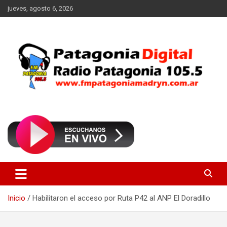
Saltar
jueves, agosto 6, 2026
al
contenido
Radio Patagonia 105.5
FM Patagonia Madryn
Inicio
Habilitaron el acceso por Ruta P42 al ANP El Doradillo