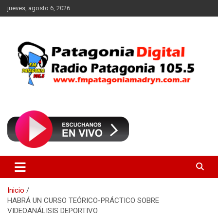
Saltar
jueves, agosto 6, 2026
al
contenido
Radio Patagonia 105.5
FM Patagonia Madryn
Inicio
HABRÁ UN CURSO TEÓRICO-PRÁCTICO SOBRE
VIDEOANÁLISIS DEPORTIVO