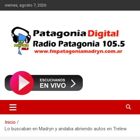
Saltar
viernes, agosto 7, 2026
al
contenido
Radio Patagonia 105.5
FM Patagonia Madryn
Inicio
Lo buscaban en Madryn y andaba abriendo autos en Trelew