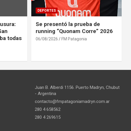
DEPORTES
usura:
Se presentó la prueba de
San
running “Quonam Corre” 2026
ba todas
06/08/2026
FM Patagonia
Juan B. Alberdi 1156. Puerto Madryn, Chubut
- Argentina
contacto@fmpatagoniamadryn.com.ar
280 4 658562
280 4 269615