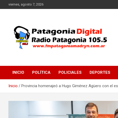
Saltar
viernes, agosto 7, 2026
al
contenido
Radio Patagonia 105.5
FM Patagonia Madryn
INICIO
POLÍTICA
POLICIALES
DEPORTES
Inicio
Provincia homenajeó a Hugo Giménez Agüero con el est