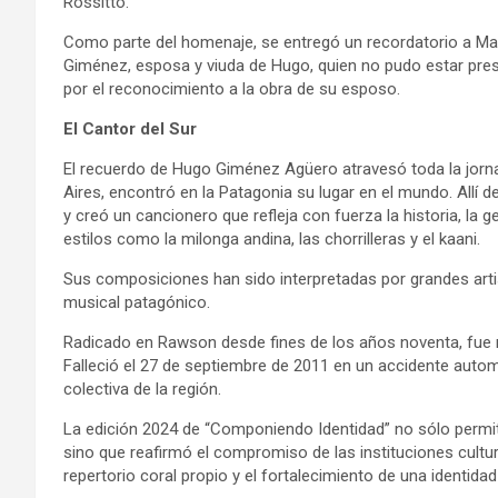
Rossitto.
Como parte del homenaje, se entregó un recordatorio a Marí
Giménez, esposa y viuda de Hugo, quien no pudo estar pre
por el reconocimiento a la obra de su esposo.
El Cantor del Sur
El recuerdo de Hugo Giménez Agüero atravesó toda la jorn
Aires, encontró en la Patagonia su lugar en el mundo. Allí
y creó un cancionero que refleja con fuerza la historia, la 
estilos como la milonga andina, las chorrilleras y el kaani.
Sus composiciones han sido interpretadas por grandes artis
musical patagónico.
Radicado en Rawson desde fines de los años noventa, fue 
Falleció el 27 de septiembre de 2011 en un accidente autom
colectiva de la región.
La edición 2024 de “Componiendo Identidad” no sólo permit
sino que reafirmó el compromiso de las instituciones cultura
repertorio coral propio y el fortalecimiento de una identid