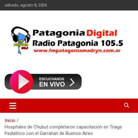
Saltar
sábado, agosto 8, 2026
al
contenido
Radio Patagonia 105.5
FM Patagonia Madryn
Inicio
Hospitales de Chubut completaron capacitación en Triage
Pediátrico con el Garrahan de Buenos Aires