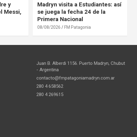
re y
Madryn visita a Estudiantes: así
l Messi,
se juega la fecha 24 de la
Primera Nacional
08/08/2026
FM Patagonia
Juan B. Alberdi 1156. Puerto Madryn, Chubut
- Argentina
contacto@fmpatagoniamadryn.com.ar
280 4 658562
280 4 269615