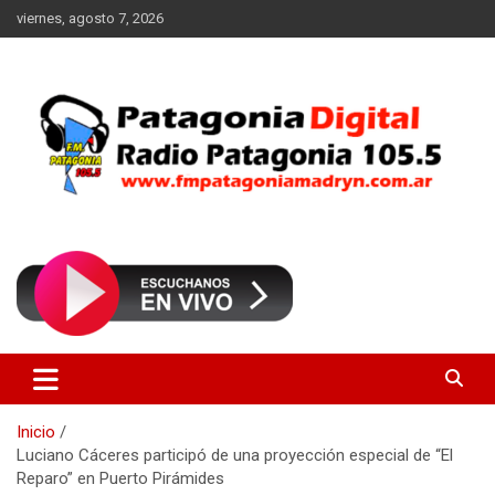
Saltar
viernes, agosto 7, 2026
al
contenido
Radio Patagonia 105.5
FM Patagonia Madryn
Inicio
Luciano Cáceres participó de una proyección especial de “El
Reparo” en Puerto Pirámides