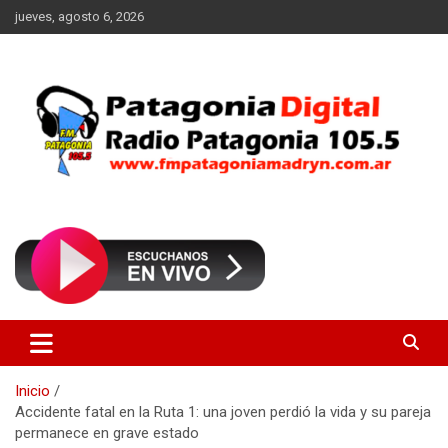
Saltar
jueves, agosto 6, 2026
al
contenido
Radio Patagonia 105.5
FM Patagonia Madryn
Inicio
Accidente fatal en la Ruta 1: una joven perdió la vida y su pareja
permanece en grave estado