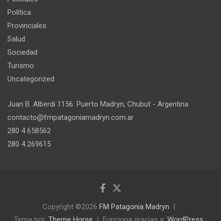
Política
Provinciales
Salud
Sociedad
Turismo
Uncategorized
Juan B. Alberdi 1156. Puerto Madryn, Chubut - Argentina
contacto@fmpatagoniamadryn.com.ar
280 4 658562
280 4 269615
Copyright ©2026
FM Patagonia Madryn
Tema por:
Theme Horse
Funciona gracias a:
WordPress