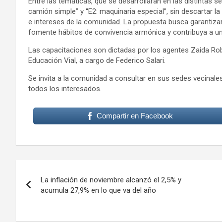
Entre las temáticas, que se desarrollarán en las distintas se
camión simple” y “E2: maquinaria especial”, sin descartar 
e intereses de la comunidad. La propuesta busca garantizar 
fomente hábitos de convivencia armónica y contribuya a un
Las capacitaciones son dictadas por los agentes Zaida Ro
Educación Vial, a cargo de Federico Salari.
Se invita a la comunidad a consultar en sus sedes vecinales
todos los interesados.
Compartir en Facebook
Navegación
La inflación de noviembre alcanzó el 2,5% y
de
acumula 27,9% en lo que va del año
entradas