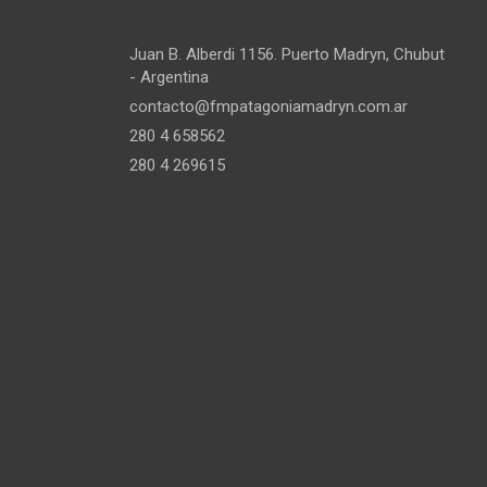
Juan B. Alberdi 1156. Puerto Madryn, Chubut
- Argentina
contacto@fmpatagoniamadryn.com.ar
280 4 658562
280 4 269615