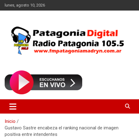
Saltar
lunes, agosto 10, 2026
al
contenido
Radio Patagonia 105.5
FM Patagonia Madryn
Inicio
Gustavo Sastre encabeza el ranking nacional de imagen
positiva entre intendentes