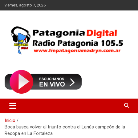
Saltar
viernes, agosto 7, 2026
al
contenido
Radio Patagonia 105.5
FM Patagonia Madryn
Inicio
Boca busca volver al triunfo contra el Lanús campeón de la
Recopa en La Fortaleza