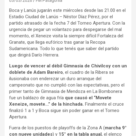
03/03/2026
FM Patagonia
Boca y Lanús jugarán este miércoles desde las 21.00 en el
Estadio Ciudad de Lanús – Néstor Díaz Pérez, por el
partido atrasado de la fecha 7 del Torneo Apertura. Con la
urgencia de pegar un volantazo para despegarse del mal
momento, el Xeneize visita la siempre difícil Fortaleza del
Granate, que llega eufórico tras ganar la Recopa
Sudamericana. Todo lo que tenés que saber del partido
que dirigirá Darío Herrera.
Luego de vencer al débil Gimnasia de Chivilcoy con un
doblete de Adam Bareiro
, el cuadro de la Ribera se
ilusionaba con enderezar un duro arranque del
campeonato que no cumplió con las expectativas, pero el
primer tanto de Gimnasia de Mendoza en La Bombonera
fue un baldazo de agua fría
que causó el “Movete
Xeneize, movete…” de la hinchada.
Finalmente el cruce
finalizó 1 a 1 y Boca sigue sin poder ganar en el Torneo
Apertura.
Fuera de los puestos de playoffs de la Zona A (
marcha 9°
con nueve unidades
) y
15° en la tabla anual
, el elenco