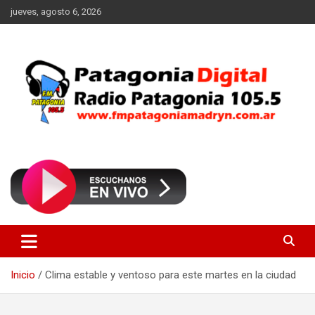
Saltar
jueves, agosto 6, 2026
al
contenido
Radio Patagonia 105.5
FM Patagonia Madryn
Inicio
Clima estable y ventoso para este martes en la ciudad