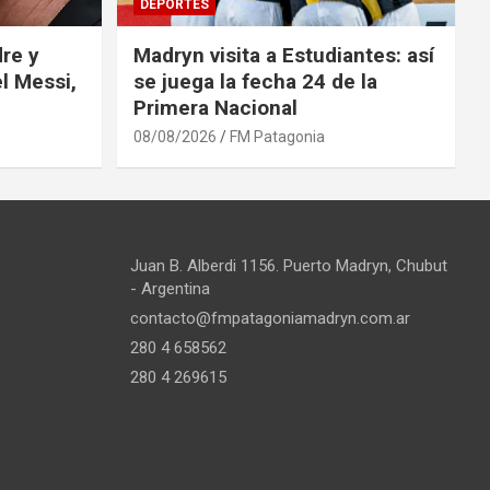
DEPORTES
re y
Madryn visita a Estudiantes: así
l Messi,
se juega la fecha 24 de la
Primera Nacional
08/08/2026
FM Patagonia
Juan B. Alberdi 1156. Puerto Madryn, Chubut
- Argentina
contacto@fmpatagoniamadryn.com.ar
280 4 658562
280 4 269615