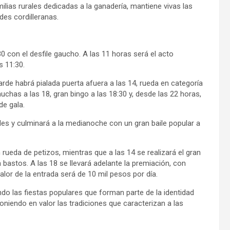
ilias rurales dedicadas a la ganadería, mantiene vivas las
des cordilleranas.
 con el desfile gaucho. A las 11 horas será el acto
s 11:30.
tarde habrá pialada puerta afuera a las 14, rueda en categoría
auchas a las 18, gran bingo a las 18:30 y, desde las 22 horas,
de gala.
es y culminará a la medianoche con un gran baile popular a
rueda de petizos, mientras que a las 14 se realizará el gran
 bastos. A las 18 se llevará adelante la premiación, con
alor de la entrada será de 10 mil pesos por día.
o las fiestas populares que forman parte de la identidad
 poniendo en valor las tradiciones que caracterizan a las