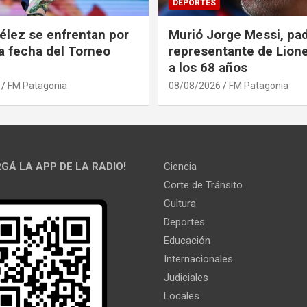
DEPORTES
élez se enfrentan por
Murió Jorge Messi, pad
ra fecha del Torneo
representante de Lione
a los 68 años
FM Patagonia
08/08/2026
FM Patagonia
GÁ LA APP DE LA RADIO!
Ciencia
Corte de Tránsito
Cultura
Deportes
Educación
Internacionales
Judiciales
Locales