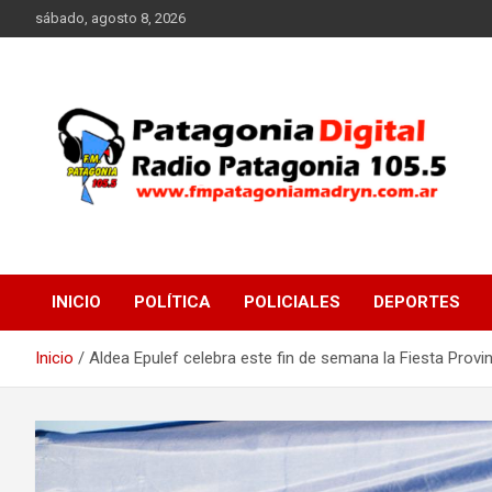
Saltar
sábado, agosto 8, 2026
al
contenido
Radio Patagonia 105.5
FM Patagonia Madryn
INICIO
POLÍTICA
POLICIALES
DEPORTES
Inicio
Aldea Epulef celebra este fin de semana la Fiesta Provin