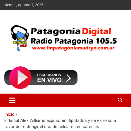
Saltar
viernes, agosto 7, 2026
al
contenido
Radio Patagonia 105.5
FM Patagonia Madryn
Inicio
El fiscal Alex Williams expuso en Diputados y se expresó a
favor de restringir el uso de celulares en cárceles