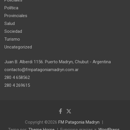
Policiales
Política
Provinciales
Salud
Sociedad
Turismo
Uncategorized
Juan B. Alberdi 1156. Puerto Madryn, Chubut - Argentina
contacto@fmpatagoniamadryn.com.ar
280 4 658562
280 4 269615
Copyright ©2026
FM Patagonia Madryn
Tema por:
Theme Horse
Funciona gracias a:
WordPress