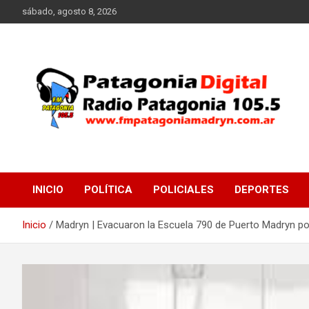
Saltar
sábado, agosto 8, 2026
al
contenido
Radio Patagonia 105.5
FM Patagonia Madryn
INICIO
POLÍTICA
POLICIALES
DEPORTES
Inicio
Madryn | Evacuaron la Escuela 790 de Puerto Madryn por