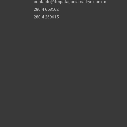
contacto@fmpatagoniamadryn.com.ar
280 4 658562
280 4 269615