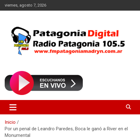
Saltar
viernes, agosto 7, 2026
al
contenido
Radio Patagonia 105.5
FM Patagonia Madryn
Inicio
Por un penal de Leandro Paredes, Boca le ganó a River en el
Monumental