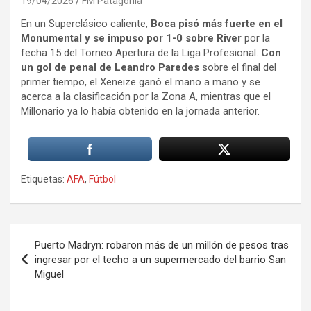
19/04/2026
FM Patagonia
En un Superclásico caliente,
Boca pisó más fuerte en el
Monumental y se impuso por 1-0 sobre River
por la
fecha 15 del Torneo Apertura de la Liga Profesional.
Con
un gol de penal de Leandro Paredes
sobre el final del
primer tiempo, el Xeneize ganó el mano a mano y se
acerca a la clasificación por la Zona A, mientras que el
Millonario ya lo había obtenido en la jornada anterior.
Etiquetas:
AFA
,
Fútbol
Navegación
Puerto Madryn: robaron más de un millón de pesos tras
de
ingresar por el techo a un supermercado del barrio San
Miguel
entradas