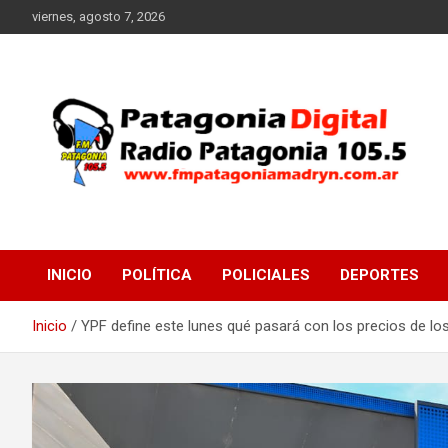
Saltar
viernes, agosto 7, 2026
al
contenido
Radio Patagonia 105.5
FM Patagonia Madryn
INICIO
POLÍTICA
POLICIALES
DEPORTES
Inicio
YPF define este lunes qué pasará con los precios de lo