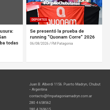
DEPORTES
usura:
Se presentó la prueba de
San
running “Quonam Corre” 2026
ba todas
06/08/2026
FM Patagonia
Juan B. Alberdi 1156. Puerto Madryn, Chubut
- Argentina
contacto@fmpatagoniamadryn.com.ar
280 4 658562
280 4 269615