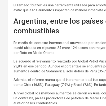
El llamado “buffer” es una herramienta utilizada para amort
evitar que esos aumentos impacten de manera inmediata e
Argentina, entre los país
combustibles
En medio del contexto internacional atravesado por tension
quedó ubicada en el puesto 24 entre 124 países con mayores
conflicto en Medio Oriente.
De acuerdo al relevamiento realizado por Global Petrol Pri
23,8% en ese período. Aunque el porcentaje se encuentra p
aumentos dentro de Sudamérica, solo detrás de Perú (35,6
Además, el informe marca que el incremento local fue supe
como Chile (16,8%), Paraguay (7,9%) y Brasil (7,6%). En tan
A nivel global, los mayores aumentos se dieron en Asia, co
En contraste, países productores de petróleo de Medio Ori
el valor de los combustibles.