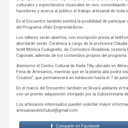
culturales y espectáculos musicales en vivo, consolidando 
hacedores y acerca al público el trabajo artesanal de toda la
En el Encuentro también existirá la posibilidad de participa
del Programa «Raíz Emprendedora».
Los talleres serán abiertos, con inscripción previa al teléf
abordarán serán: Cerámica a cargo de la profesora Claudia G
textil Mónica Cudugnello, de Comodoro Rivadavia; cestería 
Caporale; además de los contenidos propios del programa
Asimismo el Centro Cultural de Rada Tilly, ubicado en Almi
Feria de Artesanos, mientras que en la planta alta podrá visi
Creativo”, que permanecerá en exhibición hasta el 7 de junio
En el marco del Encuentro también se llevará adelante el tr
con un premio adquisición otorgado por la Subsecretaría d
Los artesanos interesados pueden solicitar mayor informac
artesaniasdelchubut@gmail.com
Compartir en Facebook