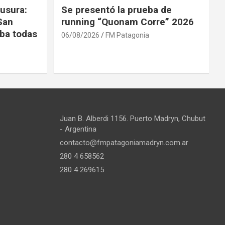
usura:
Se presentó la prueba de
San
running “Quonam Corre” 2026
ba todas
06/08/2026
FM Patagonia
Juan B. Alberdi 1156. Puerto Madryn, Chubut
- Argentina
contacto@fmpatagoniamadryn.com.ar
280 4 658562
280 4 269615