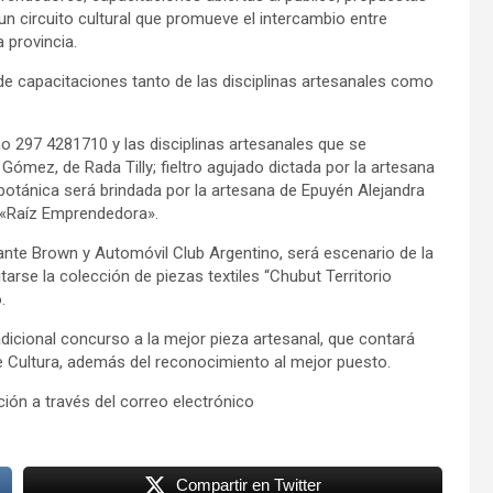
un circuito cultural que promueve el intercambio entre
 provincia.
r de capacitaciones tanto de las disciplinas artesanales como
ono 297 4281710 y las disciplinas artesanales que se
ómez, de Rada Tilly; fieltro agujado dictada por la artesana
botánica será brindada por la artesana de Epuyén Alejandra
 «Raíz Emprendedora».
rante Brown y Automóvil Club Argentino, será escenario de la
tarse la colección de piezas textiles “Chubut Territorio
.
adicional concurso a la mejor pieza artesanal, que contará
e Cultura, además del reconocimiento al mejor puesto.
ión a través del correo electrónico
Compartir en Twitter