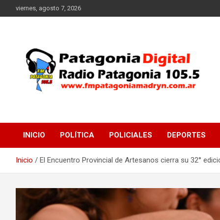
Saltar
viernes, agosto 7, 2026
al
contenido
Radio Patagonia 105.5
FM Patagonia Madryn
INICIO
POLÍTICA
POLICIALES
DEPORTES
Inicio
El Encuentro Provincial de Artesanos cierra su 32° edici