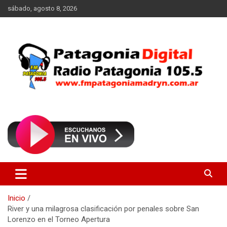
Saltar
sábado, agosto 8, 2026
al
contenido
Radio Patagonia 105.5
FM Patagonia Madryn
Inicio
River y una milagrosa clasificación por penales sobre San
Lorenzo en el Torneo Apertura