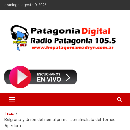
Saltar
domingo, agosto 9, 2026
al
contenido
Radio Patagonia 105.5
FM Patagonia Madryn
Inicio
Belgrano y Unión definen al primer semifinalista del Torneo
Apertura