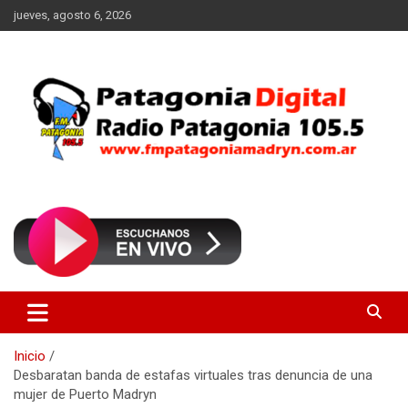
Saltar
jueves, agosto 6, 2026
al
contenido
Radio Patagonia 105.5
FM Patagonia Madryn
Inicio
Desbaratan banda de estafas virtuales tras denuncia de una
mujer de Puerto Madryn